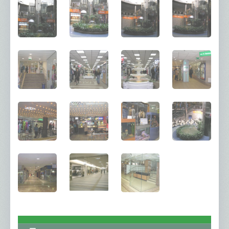
Пластикові кабель-канали
Низьковольтне обладнання
Обладнання ETI
Обладнання Hager
Обладнання Eaton
Розетки-вимикачі
Asfora
Celiane
Sedna
Valena
Valena
Valena Life
Valena Allure
Unica