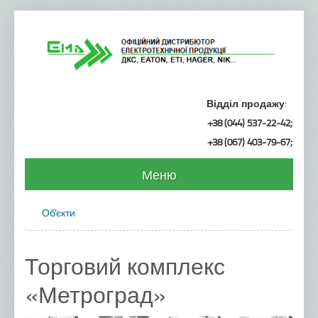
Відділ продажу
:
+38 (044) 537-22-42
;
+38 (067) 403-79-67
;
Меню
Головна
Об'єкти
Продукція
Кабеленесучі системи ДКС
Торговий комплекс
Металеві лотки
«Метроград»
Пластикові труби