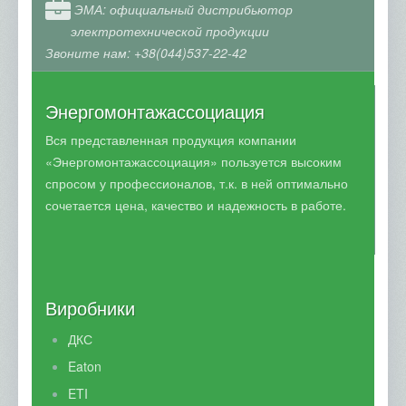
Світлотехнічна продукція
ЭМА: официальный дистрибьютор
электротехнической продукции
Генератори REM Power
Звоните нам: +38(044)537-22-42
Блискавкозахист
Кабель и провод
Энергомонтажассоциация
Послуги
Вся представленная продукция компании
Електромонтажні роботи
«Энергомонтажассоциация» пользуется высоким
спросом у профессионалов, т.к. в ней оптимально
Електрощитове обладнання
сочетается цена, качество и надежность в работе.
Електровимірювальна лабораторія
Розпродаж
Об'єкти
Виробники
Партнери та виробники
ДКС
Контакти
Eaton
ETI