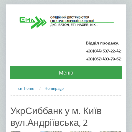
Відділ продажу
:
+38 (044) 537-22-42
;
+38 (067) 403-79-67
;
Меню
Головна
IceTheme
/
Homepage
Продукція
Кабеленесучі системи ДКС
УкрСиббанк у м. Київ
Металеві лотки
вул.Андріївська, 2
Пластикові труби