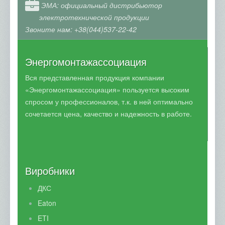
Світлотехнічна продукція
ЭМА: официальный дистрибьютор
электротехнической продукции
Генератори REM Power
Звоните нам: +38(044)537-22-42
Блискавкозахист
Кабель и провод
Энергомонтажассоциация
Послуги
Вся представленная продукция компании
Електромонтажні роботи
«Энергомонтажассоциация» пользуется высоким
спросом у профессионалов, т.к. в ней оптимально
Електрощитове обладнання
сочетается цена, качество и надежность в работе.
Електровимірювальна лабораторія
Розпродаж
Об'єкти
Виробники
Партнери та виробники
ДКС
Контакти
Eaton
ETI