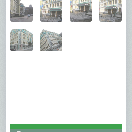
Пластикові кабель-канали
Низьковольтне обладнання
Обладнання ETI
Обладнання Hager
Обладнання Eaton
Розетки-вимикачі
Asfora
Celiane
Sedna
Valena
Valena
Valena Life
Valena Allure
Unica